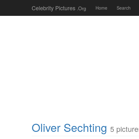
Celebrity Pictures
.Org
Home
Search
Oliver Sechting
5 picture